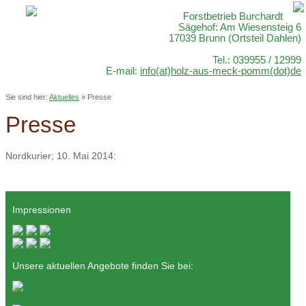
Forstbetrieb Burchardt
Sägehof: Am Wiesensteig 6
17039 Brunn (Ortsteil Dahlen)
Tel.: 039955 / 12999
E-mail:
info(at)holz-aus-meck-pomm(dot)de
Sie sind hier:
Aktuelles
»
Presse
Presse
Nordkurier; 10. Mai 2014:
Impressionen
Unsere aktuellen Angebote finden Sie bei: