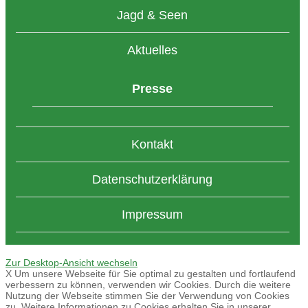
Jagd & Seen
Aktuelles
Presse
Kontakt
Datenschutzerklärung
Impressum
Zur Desktop-Ansicht wechseln
X
Um unsere Webseite für Sie optimal zu gestalten und fortlaufend
verbessern zu können, verwenden wir Cookies. Durch die weitere
Nutzung der Webseite stimmen Sie der Verwendung von Cookies
zu. Weitere Informationen zu Cookies erhalten Sie in unserer