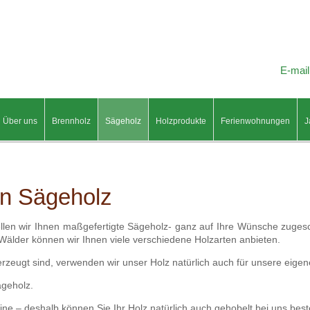
E-mail
Über uns
Brennholz
Sägeholz
Holzprodukte
Ferienwohnungen
J
n Sägeholz
len wir Ihnen maßgefertigte Sägeholz- ganz auf Ihre Wünsche zugesc
 Wälder können wir Ihnen viele verschiedene Holzarten anbieten.
rzeugt sind, verwenden wir unser Holz natürlich auch für unsere eigen
ägeholz.
e – deshalb können Sie Ihr Holz natürlich auch gehobelt bei uns beste