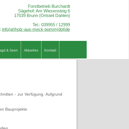
Forstbetrieb Burchardt
Sägehof: Am Wiesensteig 6
17039 Brunn (Ortsteil Dahlen)
Tel.: 039955 / 12999
:
info(at)holz-aus-meck-pomm(dot)de
agd & Seen
Aktuelles
Kontakt
hnitten - zur Verfügung. Aufgrund
en Bauprojekte.
llen.